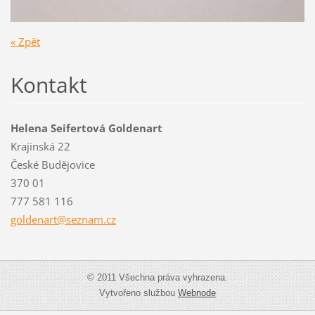
« Zpět
Kontakt
Helena Seifertová Goldenart
Krajinská 22
České Budějovice
370 01
777 581 116
goldenar
t@seznam
.cz
© 2011 Všechna práva vyhrazena.
Vytvořeno službou
Webnode