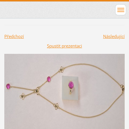
Předchozí
Následující
Spustit prezentaci