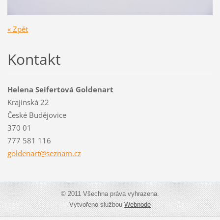
« Zpět
Kontakt
Helena Seifertová Goldenart
Krajinská 22
České Budějovice
370 01
777 581 116
goldenar
t@seznam
.cz
© 2011 Všechna práva vyhrazena.
Vytvořeno službou
Webnode