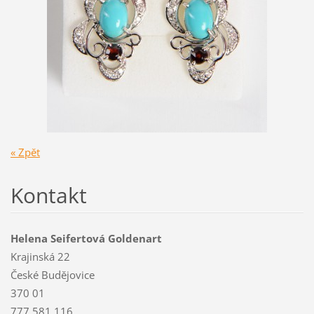
« Zpět
Kontakt
Helena Seifertová Goldenart
Krajinská 22
České Budějovice
370 01
777 581 116